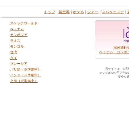
トップ
|
航空券
|
ホテル
|
ツアー
|
スパ＆エステ
|
スケッチワールド
ベトナム
カンボジア
ラオス
モンゴル
海外旅行会社
台湾
ベトナム・カンボ
タイ
マレーシア
当サイトは、お客
バリ島（※準備中）
デジタルIDを用いた
インド（※準備中）
安全な
上海（※準備中）