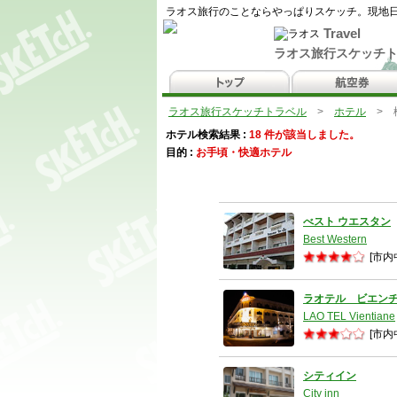
ラオス旅行のことならやっぱりスケッチ。現地日
Travel
ラオス旅行スケッチ
ラオス旅行スケッチトラベル
>
ホテル
> 
ホテル検索結果 :
18 件が該当しました。
目的 :
お手頃・快適ホテル
べスト ウエスタン
Best Western
[市内
ラオテル ビエン
LAO TEL Vientiane
[市内
シティイン
City inn