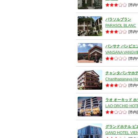
[市内
パラソルブラン
PARASOL BLANC
[市内
バンサナ バンビエ
VANSANA VANGV
[市内
チャンタパンヤホ
Chanthapanaya Ho
[市内
ラオ オーキッド ホ
LAO ORCHID HOT
[市内]
グランドホテル ビ
GAND HOTEL VIE