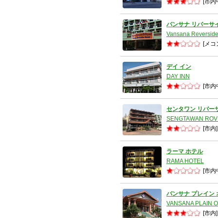
[市内
バンサナ リバーサ
Vansana Reverside
[メコ
デイ イン
DAY INN
[市内
センタワン リバー
SENGTAWAN ROV
[市内]
ラーマ ホテル
RAMA HOTEL
[市内
バンサナ プレイン
VANSANA PLAIN O
[市内]