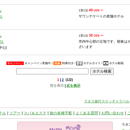
40
ル
1室1泊
US$ 〜
サワンナケートの老舗ホテル
EL
30
ル
1室1泊
US$ 〜
市内中心部の立地です。朝食はホテ
EL
ざいます
中心]
キャンペーン実施中 /
特典付き /
ホテルガイド /
ホテル動画
1
|
2
(1/2)
前を表示
|
次を表示
ラオス旅行スケッチトラベル
テル
|
ツアー
|
スパ＆エステ
|
旅の各種手配
|
よくある質問
|
お問い合わせ
|
ラオ