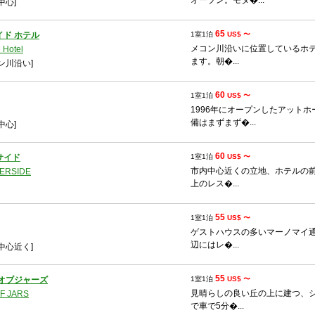
オープン。モダ�...
中心]
65
イド ホテル
1室1泊
US$ 〜
メコン川沿いに位置しているホ
 Hotel
ます。朝�...
ン川沿い]
60
1室1泊
US$ 〜
1996年にオープンしたアット
備はまずまず�...
中心]
60
サイド
1室1泊
US$ 〜
市内中心近くの立地、ホテルの
ERSIDE
上のレス�...
55
1室1泊
US$ 〜
ゲストハウスの多いマーノマイ
辺にはレ�...
中心近く]
55
 オブジャーズ
1室1泊
US$ 〜
見晴らしの良い丘の上に建つ、
F JARS
で車で5分�...