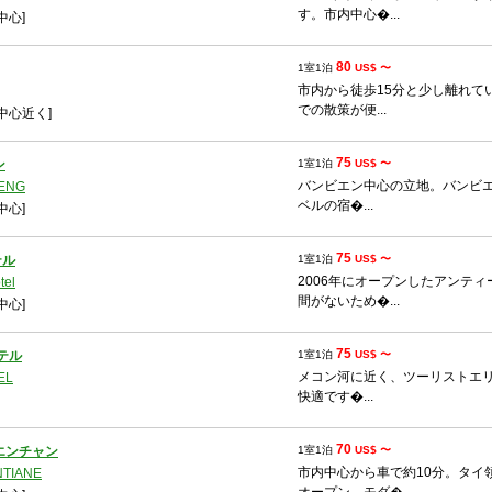
す。市内中心�...
中心]
80
1室1泊
US$ 〜
市内から徒歩15分と少し離れて
での散策が便...
中心近く]
75
ン
1室1泊
US$ 〜
バンビエン中心の立地。バンビ
IENG
ベルの宿�...
中心]
75
テル
1室1泊
US$ 〜
2006年にオープンしたアンテ
tel
間がないため�...
中心]
75
テル
1室1泊
US$ 〜
メコン河に近く、ツーリストエ
EL
快適です�...
70
エンチャン
1室1泊
US$ 〜
市内中心から車で約10分。タイ領
NTIANE