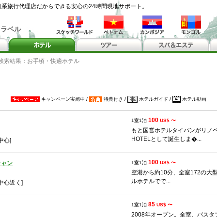
系旅行代理店だからできる安心の24時間現地サポート。
トラベル
検索結果：お手頃・快適ホテル
キャンペーン実施中 /
特典付き /
ホテルガイド /
ホテル動画
100
1室1泊
US$ 〜
もと国営ホテルタイパンがリノベー
HOTELとして誕生しま�...
中心]
100
チャン
1室1泊
US$ 〜
空港から約10分、全室172の
ルホテルでで...
中心近く]
85
1室1泊
US$ 〜
2008年オープン。全室、バス