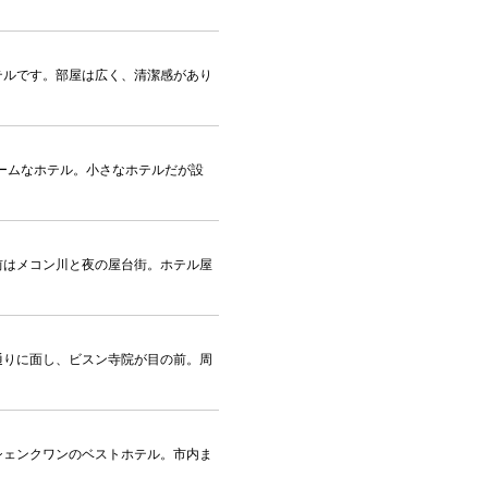
テルです。部屋は広く、清潔感があり
ホームなホテル。小さなホテルだが設
前はメコン川と夜の屋台街。ホテル屋
通りに面し、ビスン寺院が目の前。周
シェンクワンのベストホテル。市内ま